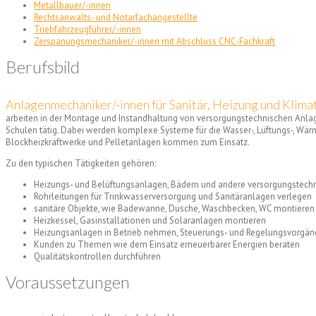
Metallbauer/-innen
Rechtsanwalts- und Notarfachangestellte
Triebfahrzeugführer/-innen
Zerspanungsmechaniker/-innen mit Abschluss CNC-Fachkraft
Berufsbild
Anlagenmechaniker/-innen für Sanitär, Heizung und Klima
arbeiten in der Montage und Instandhaltung von versorgungstechnischen Anla
Schulen tätig. Dabei werden komplexe Systeme für die Wasser-, Lüftungs-, Wä
Blockheizkraftwerke und Pelletanlagen kommen zum Einsatz.
Zu den typischen Tätigkeiten gehören:
Heizungs- und Belüftungsanlagen, Bädern und andere versorgungstechn
Rohrleitungen für Trinkwasserversorgung und Sanitäranlagen verlegen
sanitäre Objekte, wie Badewanne, Dusche, Waschbecken, WC montieren
Heizkessel, Gasinstallationen und Solaranlagen montieren
Heizungsanlagen in Betrieb nehmen, Steuerungs- und Regelungsvorgäng
Kunden zu Themen wie dem Einsatz erneuerbarer Energien beraten
Qualitätskontrollen durchführen
Voraussetzungen